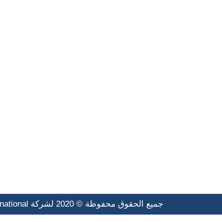
وحمايه دائماً. نستطيع تحويل مشا
أفضل إستخدام مما يحافظ على وقت
كيف نعمل؟
ماذا بإمكاننا ان نفعل؟
اسئل عن الخدمة
جميع الحقوق محفوظة © 2020 لشركة abtechinternational