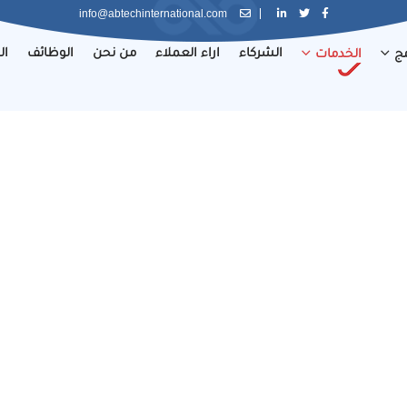
info@abtechinternational.com
الشركاء
اراء العملاء
من نحن
الوظائف
ال
مج
الخدمات
تطوير البرمجيات
فى ABTECH International نستخدم أحدث تقنيات البرمجيات التى تساعدنا على تقديم 